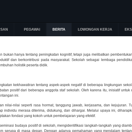
USAN
PEGAWAI
BERITA
LOWONGAN KERJA
EKS
n bukan hanya tentang peningkatan kognitif, tetapi juga melibatkan pembentukan 
duktif dan berkontribusi pada masyarakat. Sekolah sebagai lembaga pendidik
uhan holistik peserta didik.
ngkatan kekhawatiran tentang aspek-aspek negatif di beberapa lingkungan sekolah
batan positif dari beberapa anggota staf sekolah. Oleh karena itu, inisiatif untu
ntangan ini.
 nilai-nilai seperti rasa hormat, tanggung jawab, kerjasama, dan kejujuran. Tu
 individu merasa diterima, didukung, dan dihargai. Melalui upaya ini, diharapk
takan fondasi yang kokoh untuk pembelajaran yang efektif.
seminasi budaya positif di sekolah, mengidentifikasi langkah-langkah yang dia
 serupa di masa depan. Dengan adanya pemahaman yang mendalam tentang lata