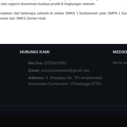
an urgensi diseminasi budaya positif di lingkungan sekolah.
h perwakilan dari beberapa sekolah di sekitar SMKN 1 Sumberasih yaitu SMPN 1 
esisir dan SMKS Zaman Hudi.
HUBUNGI KAMI
MEDSO
We're on
Hot line:
(0335)435952
Email:
smknsumberasih@gmail.com
Address:
Jl. Brawijaya No. 78 Lemahkembar
Kecamatan Sumberasih - Probolinggo 67251