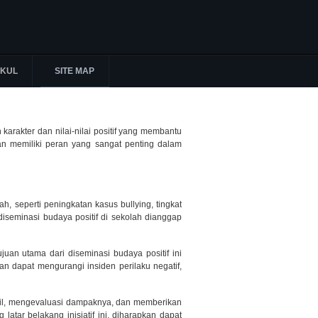
KUL
SITE MAP
karakter dan nilai-nilai positif yang membantu
an memiliki peran yang sangat penting dalam
, seperti peningkatan kasus bullying, tingkat
k diseminasi budaya positif di sekolah dianggap
juan utama dari diseminasi budaya positif ini
an dapat mengurangi insiden perilaku negatif,
mbil, mengevaluasi dampaknya, dan memberikan
r belakang inisiatif ini, diharapkan dapat