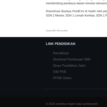
membimbing pembaca dalam menilai relevansi d
Diseminasi Budaya Positif ini di hadiri ole
SDN 2 Mentor, SDN 1 Lemah Kembar, SDN 1 P
Joomla SEF URLs by Artio
LINK PENDIDIKAN
Kemdikbud
Direktorat Pembinaan SMK
Dinas Pendidikan Jatim
SIM PKB
PPDB Online
© 2026 esemka negeri satu sumberasih