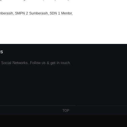
Sumberasih, SMPN 2 Sumberasih, SDN 1 Mentor,
S
 Social Networks. Follow us & get in touch.
TOP