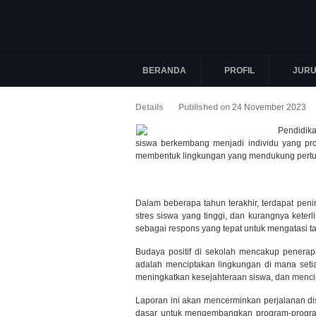
BERANDA
PROFIL
JUR
Details
Published on
24 November 2023
Pendidika
siswa berkembang menjadi individu yang pro
membentuk lingkungan yang mendukung pertumb
Dalam beberapa tahun terakhir, terdapat peni
stres siswa yang tinggi, dan kurangnya keterli
sebagai respons yang tepat untuk mengatasi ta
Budaya positif di sekolah mencakup penerapan
adalah menciptakan lingkungan di mana setiap
meningkatkan kesejahteraan siswa, dan mencip
Laporan ini akan mencerminkan perjalanan di
dasar untuk mengembangkan program-program