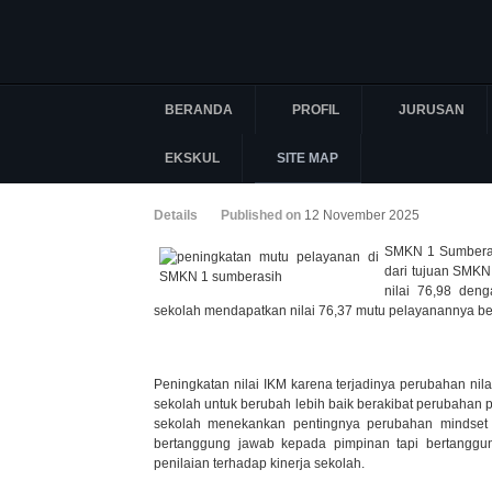
BERANDA
PROFIL
JURUSAN
EKSKUL
SITE MAP
Details
Published on
12 November 2025
SMKN 1 Sumberas
dari tujuan SMKN
nilai 76,98 den
sekolah mendapatkan nilai 76,37 mutu pelayanannya ber
Peningkatan nilai IKM karena terjadinya perubahan ni
sekolah untuk berubah lebih baik berakibat perubahan p
sekolah menekankan pentingnya perubahan mindset 
bertanggung jawab kepada pimpinan tapi bertangg
penilaian terhadap kinerja sekolah.