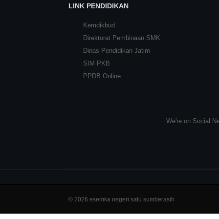
LINK PENDIDIKAN
Kemdikbud
Direktorat Pembinaan SMK
Dinas Pendidikan Jatim
SIM PKB
PPDB Online
We're on Social Ne
© 2026 esemka negeri satu sumberasih