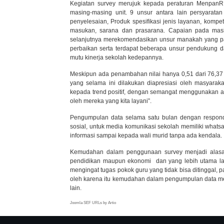
Kegiatan survey merujuk kepada peraturan Menpan
masing-masing unit. 9 unsur antara lain persyarata
penyelesaian, Produk spesifikasi jenis layanan, komp
masukan, sarana dan prasarana. Capaian pada masin
selanjutnya merekomendasikan unsur manakah yang p
perbaikan serta terdapat beberapa unsur pendukung d
mutu kinerja sekolah kedepannya.
Meskipun ada penambahan nilai hanya 0,51 dari 76,37
yang selama ini dilakukan diapresiasi oleh masyarak
kepada trend positif, dengan semangat menggunakan ade
oleh mereka yang kita layani”.
Pengumpulan data selama satu bulan dengan respond
sosial, untuk media komunikasi sekolah memiliki what
informasi sampai kepada wali murid tanpa ada kendala.
Kemudahan dalam penggunaan survey menjadi alasan
pendidikan maupun ekonomi dan yang lebih utama l
mengingat tugas pokok guru yang tidak bisa ditinggal, p
oleh karena itu kemudahan dalam pengumpulan data me
lain.
Joomla SEF URLs by Artio