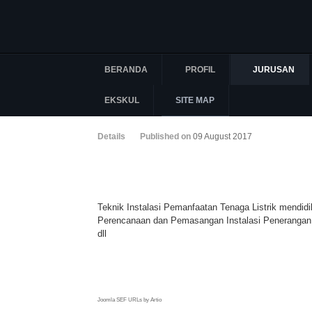
BERANDA
PROFIL
JURUSAN
EKSKUL
SITE MAP
Details
Published on
09 August 2017
Teknik Instalasi Pemanfaatan Tenaga Listrik mendidi
Perencanaan dan Pemasangan Instalasi Penerangan, 
dll
Joomla SEF URLs by Artio