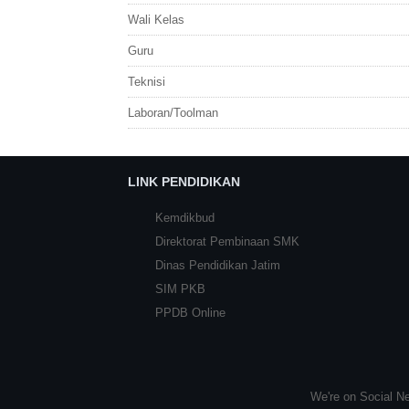
Wali Kelas
Guru
Teknisi
Laboran/Toolman
LINK PENDIDIKAN
Kemdikbud
Direktorat Pembinaan SMK
Dinas Pendidikan Jatim
SIM PKB
PPDB Online
We're on Social Ne