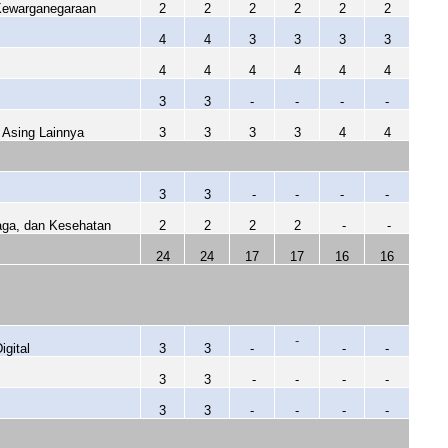
 Kewarganegaraan
2
2
2
2
2
2
4
4
3
3
3
3
4
4
4
4
4
4
3
3
-
-
-
-
 Asing Lainnya
3
3
3
3
4
4
3
3
-
-
-
-
aga, dan Kesehatan
2
2
2
2
-
-
24
24
17
17
16
16
-
igital
3
3
-
-
-
3
3
-
-
-
-
3
3
-
-
-
-