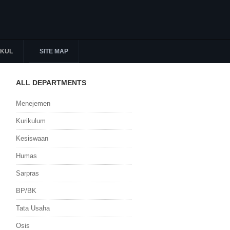
KUL
SITE MAP
ALL DEPARTMENTS
Menejemen
Kurikulum
Kesiswaan
Humas
Sarpras
BP/BK
Tata Usaha
Osis