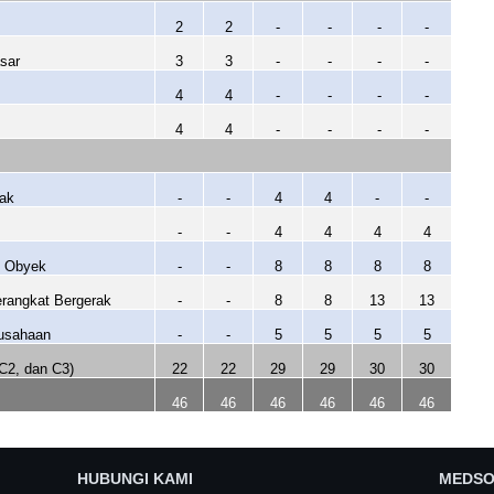
2
2
-
-
-
-
sar
3
3
-
-
-
-
4
4
-
-
-
-
4
4
-
-
-
-
nak
-
-
4
4
-
-
-
-
4
4
4
4
i Obyek
-
-
8
8
8
8
rangkat Bergerak
-
-
8
8
13
13
ausahaan
-
-
5
5
5
5
C2, dan C3)
22
22
29
29
30
30
46
46
46
46
46
46
HUBUNGI KAMI
MEDSO