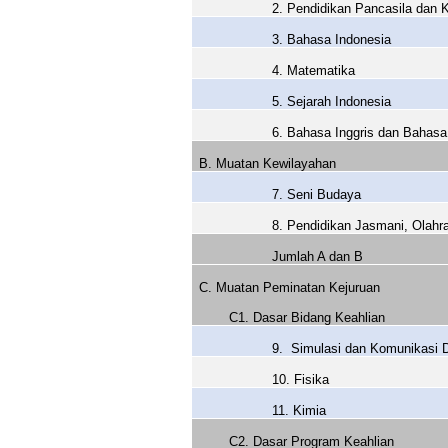
2. Pendidikan Pancasila dan
3. Bahasa Indonesia
4. Matematika
5. Sejarah Indonesia
6. Bahasa Inggris dan Bahasa
B. Muatan Kewilayahan
7. Seni Budaya
8. Pendidikan Jasmani, Olahr
Jumlah A dan B
C. Muatan Peminatan Kejuruan
C1. Dasar Bidang Keahlian
9.
Simulasi dan Komunikasi D
10. Fisika
11. Kimia
C2. Dasar Program Keahlian