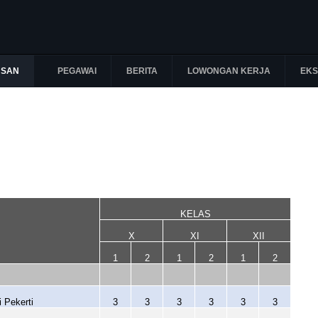
USAN
PEGAWAI
BERITA
LOWONGAN KERJA
EKS
KELAS
X
XI
XII
1
2
1
2
1
2
 Pekerti
3
3
3
3
3
3