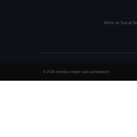
We're on Social Ne
© 2026 esemka negeri satu sumberasih