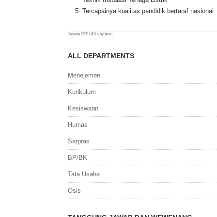
Tercapainya kualitas pendidik bertaraf nasional
Joomla SEF URLs by Artio
ALL DEPARTMENTS
Menejemen
Kurikulum
Kesiswaan
Humas
Sarpras
BP/BK
Tata Usaha
Osis