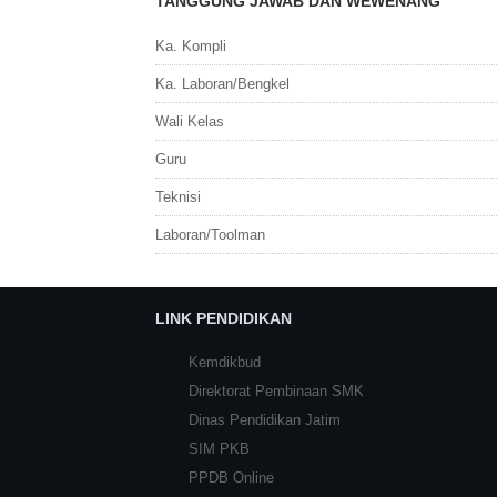
TANGGUNG JAWAB DAN WEWENANG
Ka. Kompli
Ka. Laboran/Bengkel
Wali Kelas
Guru
Teknisi
Laboran/Toolman
LINK PENDIDIKAN
Kemdikbud
Direktorat Pembinaan SMK
Dinas Pendidikan Jatim
SIM PKB
PPDB Online