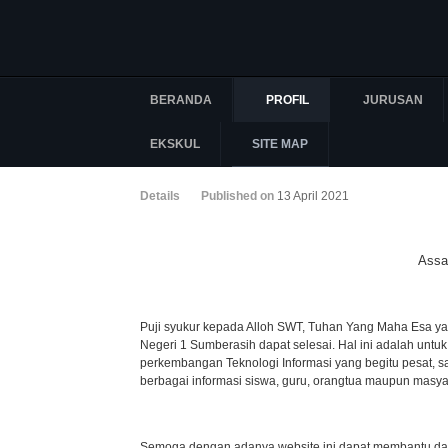
BERANDA
PROFIL
JURUSAN
EKSKUL
SITE MAP
Details
Published on
13 April 2021
Assa
Puji syukur kepada Alloh SWT, Tuhan Yang Maha Esa y
Negeri 1 Sumberasih dapat selesai. Hal ini adalah un
perkembangan Teknologi Informasi yang begitu pesat, 
berbagai informasi siswa, guru, orangtua maupun masya
Semoga dengan adanya website ini dapat membantu da