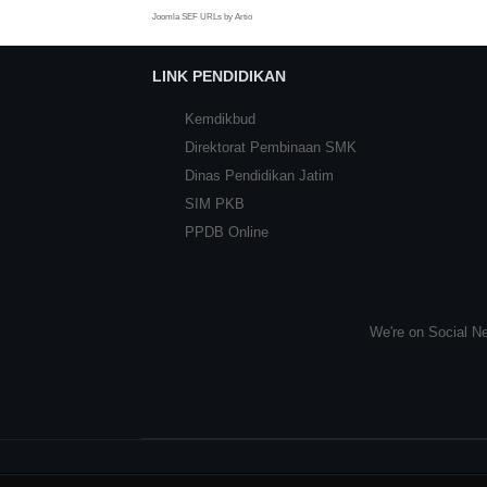
Joomla SEF URLs by Artio
LINK PENDIDIKAN
Kemdikbud
Direktorat Pembinaan SMK
Dinas Pendidikan Jatim
SIM PKB
PPDB Online
We're on Social Ne